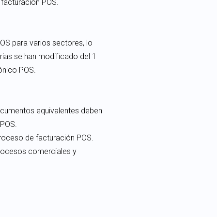
 facturación POS.
S para varios sectores, lo
rias se han modificado del 1
rónico POS.
 documentos equivalentes deben
 POS.
proceso de facturación POS.
procesos comerciales y