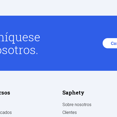
íquese
Co
sotros.
rsos
Saphety
Sobre nosotros
cados
Clientes