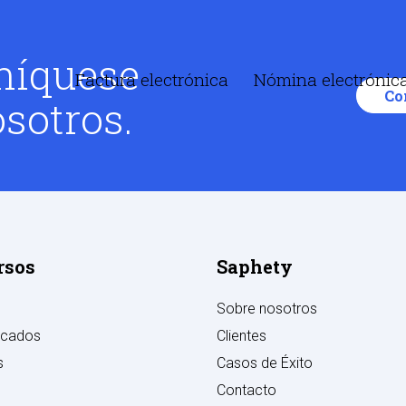
íquese
Factura electrónica
Nómina electrónic
Co
sotros.
rsos
Saphety
Sobre nosotros
cados
Clientes
s
Casos de Éxito
Contacto