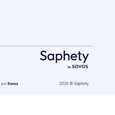
2026 © Saphety
a por
Sovos
.