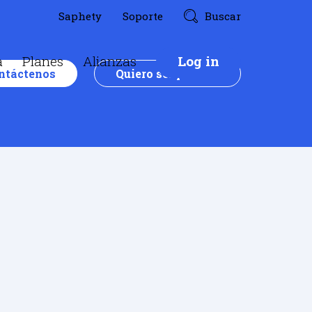
Saphety
Soporte
Buscar
a
Planes
Alianzas
Log in
ntáctenos
Quiero ser partner