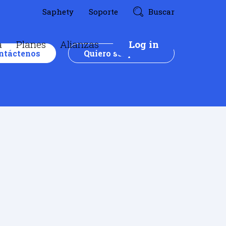
Saphety
Soporte
Buscar
a
Planes
Alianzas
Log in
ntáctenos
Quiero ser partner