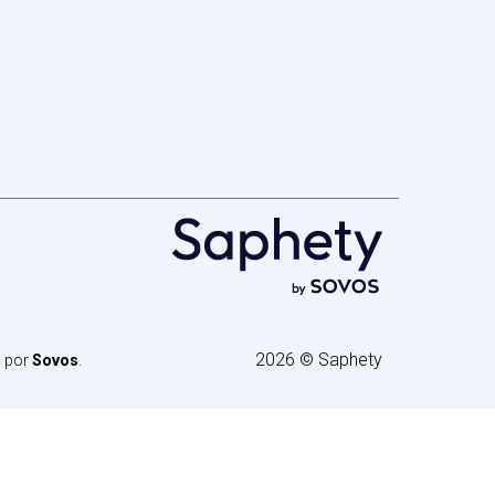
2026 © Saphety
a por
Sovos
.