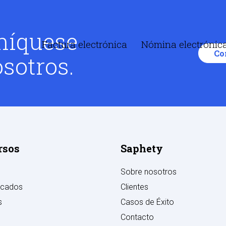
íquese
Factura electrónica
Nómina electrónic
Co
sotros.
rsos
Saphety
Sobre nosotros
cados
Clientes
s
Casos de Éxito
Contacto