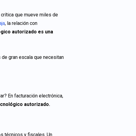
n crítica que mueve miles de
aja
, la relación con
ógico autorizado es una
s de gran escala que necesitan
r? En facturación electrónica,
ecnológico autorizado.
s técnicos y fiscales. Un