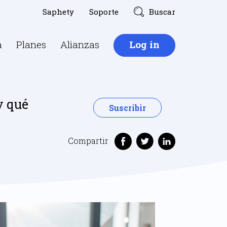
Saphety
Soporte
Buscar
a
Planes
Alianzas
Log in
y qué
Suscribir
Compartir