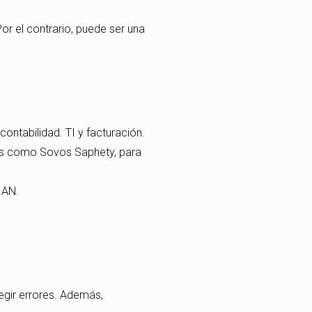
r el contrario, puede ser una
ontabilidad. TI y facturación.
tos como Sovos Saphety, para
IAN.
egir errores. Además,