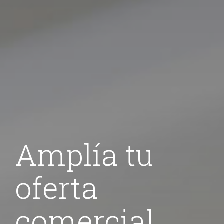
Amplía tu
Planes de
oferta
factura y
comercial
nómina